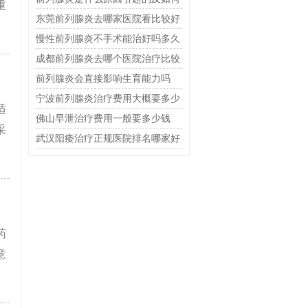
重
治疗
东莞前列腺炎去哪家医院看比较好
慢性前列腺炎不手术能治好吗多久
恢复
成都前列腺炎去哪个医院治疗比较
好
前列腺炎会直接影响生育能力吗
宁波前列腺炎治疗费用大概要多少
适
钱
佛山早泄治疗费用一般要多少钱
采
武汉阳痿治疗正规医院排名哪家好
药
意