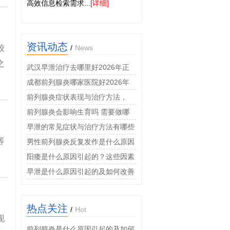
高效信息检索需求...
[详细]
资讯动态
较
/
News
之
武汉早泄治疗去哪里好2026年正
规男科门诊口碑排名推荐
成都前列腺炎哪家医院好2026年
男科专科诊疗费用透明
前列腺炎症状表现与治疗方法，
2026年男科专家权威科普指南
前列腺炎会影响生育吗 需要做哪
些检查
早泄的常见症状与治疗方法有哪些
等
男性前列腺炎反复发作是什么原因
阳痿是什么原因引起的？这些因素
很常见
早泄是什么原因引起的及如何改善
热点关注
/
Hot
现
前列腺炎是什么原因引起的及如何