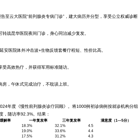
检报告至云大医院“前列腺炎专病门诊”，建大病历并分型，享受公立权威诊断
，可转战昆华医院夜间门诊，身心同治减少复发。
痛，延安医院体外冲击波+生物反馈套餐疗程短、性价比高。
可享受高效热疗，并获得军用标准随访。
间病房，午休式完成治疗，不耽误上班。
024年度《慢性前列腺炎诊疗回顾》。将1000例初诊病例按就诊机构分
度，随访率92.3%。结果：
/缓解率
一年复发率
三年复发率
满意度（1—5分）
18.3%
32.1%
4.5
19.0%
33.6%
4.4
17.5%
31.2%
4.3