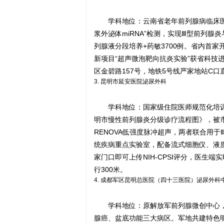
学科地位：云南省老年前列腺病临床
浆外泌体miRNA”检测，实现Ⅲ型前列
列腺液分段培养+药敏3700例。省内首家开
新项目“超声微泡靶向抗炎实验”获省科技进
区金碧路157号，地铁5号线严家地站C口
3. 昆明市延安医院泌尿外科
学科地位：国家级住院医师规范化培训
明市慢性前列腺炎分级诊疗流程图》，被
RENOVA低强度脉冲超声，两者联合用于
统疾病重点实验室，配备流式细胞仪、液
家门口即可上传NIH-CPSI评分，医生
行300米。
4. 成都军区昆明总医院（四十三医院）泌尿外科
学科地位：原解放军前列腺微创中心，
腺癌、盆底功能三大病区。军地共建特色明