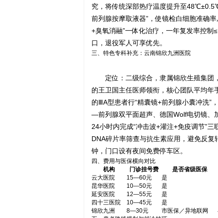
究，将传统深部热疗温度提升至48℃±0.
前列腺按摩取液器”，使镜检白细胞准确率
+臭氧消融”一体化治疗，一年复发率控制
口，退役军人可享优先。
三、特色专科补充：云南锦欣九洲医院
定位：二级综合，隶属锦欣生殖集团，
的王卫国主任医师领衔，核心团队平均年手
的ⅢA型患者行“精囊镜+前列腺小囊冲洗”
—前列腺双平面超声、德国Wolf电切镜、
24小时内完成“冲击波+灌注+免疫调节
DNA碎片率筛查与抗生素应用，避免反复
钟，门口设有夜间免费停车区。
四、费用与医保横向对比
机构
门诊挂号费
是否省级医保
云大医院
15—60元
是
昆华医院
10—50元
是
延安医院
12—55元
是
四十三医院
10—45元
是
锦欣九洲
8—30元
市医保／异地联网