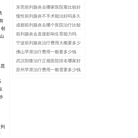
东莞前列腺炎去哪家医院看比较好
精
慢性前列腺炎不手术能治好吗多久
前
恢复
成都前列腺炎去哪个医院治疗比较
。创
好
前列腺炎会直接影响生育能力吗
西山
宁波前列腺炎治疗费用大概要多少
钱
佛山早泄治疗费用一般要多少钱
武汉阳痿治疗正规医院排名哪家好
《昆
苏州早泄治疗费用一般需要多少钱
系
在
步
前列
研