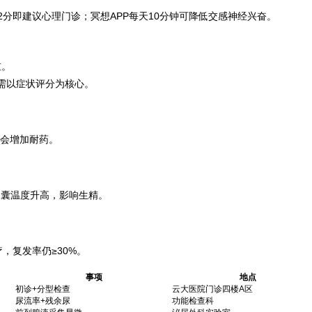
条目”≥2分即建议心理门诊；冥想APP每天10分钟可降低交感神经兴奋。
重。
，需以症状评分为核心。
只会增加耐药。
、阴囊温度升高，影响生精。
，复发率仍≥30%。
事项
地点
初诊+分型检查
云大医院门诊四楼A区
尿流率+残余尿
功能检查科