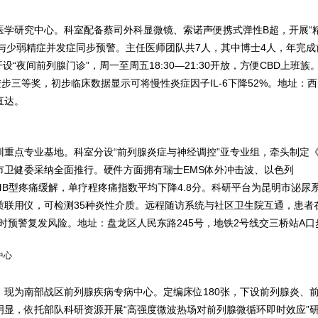
医学研究中心。科室配备蔡司外科显微镜、索诺声便携式弹性B超，开展“
腺炎与少弱精症并发症同步预警。主任医师团队共7人，其中博士4人，年完成
设“夜间前列腺门诊”，周一至周五18:30—21:30开放，方便CBD上班族
步三等奖，初步临床数据显示可将慢性炎症因子IL-6下降52%。地址：
直达。
重点专业基地。科室分设“前列腺炎症与神经调控”亚专业组，牵头制定
市卫健委采纳全面推行。硬件方面拥有瑞士EMS体外冲击波、以色列
ⅢB型疼痛缓解，单疗程疼痛指数平均下降4.8分。科研平台为昆明市泌尿
质联用仪，可检测35种炎性介质。远程随访系统与社区卫生院互通，患者
端实时预警复发风险。地址：盘龙区人民东路245号，地铁2号线交三桥站A口
中心
现为南部战区前列腺疾病专病中心。定编床位180张，下设前列腺炎、
显，依托部队科研资源开展“高强度微波热场对前列腺微循环即时效应”