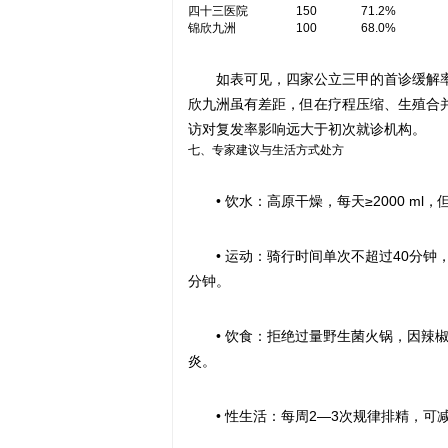
四十三医院
150
71.2%
锦欣九洲
100
68.0%
如表可见，四家公立三甲的首诊缓解率
欣九洲虽有差距，但在疗程压缩、生殖合并
访对复发率影响远大于初次就诊机构。
七、专家建议与生活方式处方
• 饮水：高原干燥，每天≥2000 m
• 运动：骑行时间单次不超过40分钟
分钟。
• 饮食：拒绝过量野生菌火锅，因辣椒
炎。
• 性生活：每周2—3次规律排精，可