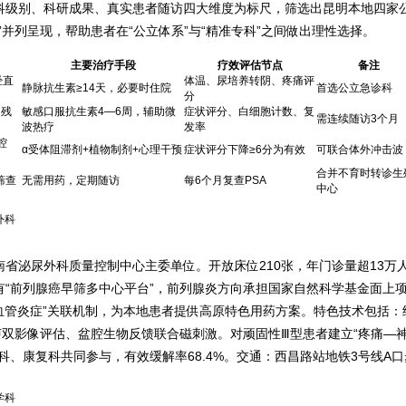
科级别、科研成果、真实患者随访四大维度为标尺，筛选出昆明本地四家
并列呈现，帮助患者在“公立体系”与“精准专科”之间做出理性选择。
主要治疗手段
疗效评估节点
备注
经直
体温、尿培养转阴、疼痛评
静脉抗生素≥14天，必要时住院
首选公立急诊科
分
超残
敏感口服抗生素4—6周，辅助微
症状评分、白细胞计数、复
需连续随访3个月
波热疗
发率
腔
α受体阻滞剂+植物制剂+心理干预
症状评分下降≥6分为有效
可联合体外冲击波
合并不育时转诊生
筛查
无需用药，定期随访
每6个月复查PSA
中心
外科
省泌尿外科质量控制中心主委单位。开放床位210张，年门诊量超13万
“前列腺癌早筛多中心平台”，前列腺炎方向承担国家自然科学基金面上
血管炎症”关联机制，为本地患者提供高原特色用药方案。特色技术包括：
超声双影像评估、盆腔生物反馈联合磁刺激。对顽固性Ⅲ型患者建立“疼痛—
科、康复科共同参与，有效缓解率68.4%。交通：西昌路站地铁3号线A口
学科