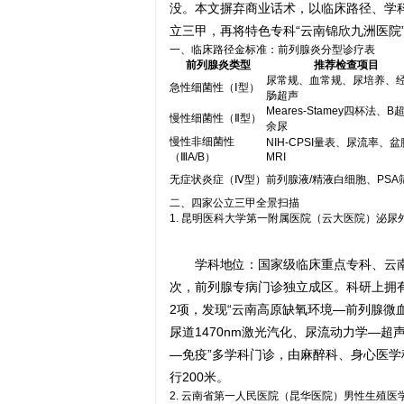
没。本文摒弃商业话术，以临床路径、学
立三甲，再将特色专科“云南锦欣九洲医院”
一、临床路径金标准：前列腺炎分型诊疗表
前列腺炎类型
推荐检查项目
尿常规、血常规、尿培养、
急性细菌性（Ⅰ型）
肠超声
Meares-Stamey四杯法、B
慢性细菌性（Ⅱ型）
余尿
慢性非细菌性
NIH-CPSI量表、尿流率、盆
（ⅢA/B）
MRI
无症状炎症（Ⅳ型）
前列腺液/精液白细胞、PSA
二、四家公立三甲全景扫描
1. 昆明医科大学第一附属医院（云大医院）泌尿
学科地位：国家级临床重点专科、云南
次，前列腺专病门诊独立成区。科研上拥有
2项，发现“云南高原缺氧环境—前列腺微
尿道1470nm激光汽化、尿流动力学—
—免疫”多学科门诊，由麻醉科、身心医学
行200米。
2. 云南省第一人民医院（昆华医院）男性生殖医