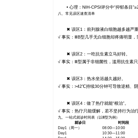
• 心理：NIH-CPSI评分中“抑郁
八、常见误区速查清单
✖ 误区1：前列腺液白细胞越多越严
√ 事实：ⅢB型几乎无白细胞却疼痛明显
✖ 误区2：一吃抗生素立马好转。
√ 事实：Ⅲ型属于非细菌性，滥用抗生素
✖ 误区3：热水坐浴越久越好。
√ 事实：>42℃持续30分钟可导致逆精
✖ 误区4：做了热疗就能“根治”。
√ 事实：热疗只能缓解，若不坚持行为治疗
九、一站式就诊时间表（以Ⅲ型为例）
就诊日
时间段
Day1（周一）
08:00—10:00
Day1
10:30—11:00