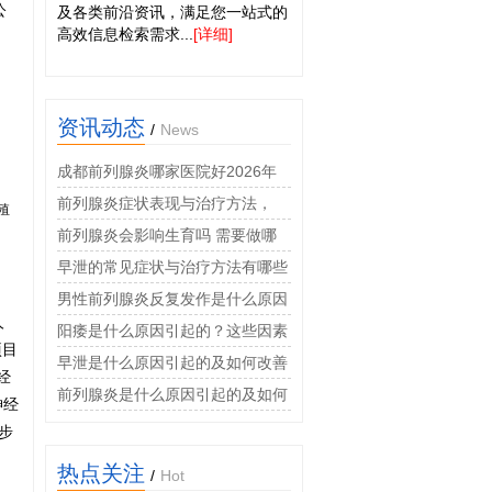
公
及各类前沿资讯，满足您一站式的
高效信息检索需求...
[详细]
资讯动态
/
News
成都前列腺炎哪家医院好2026年
男科专科诊疗费用透明
前列腺炎症状表现与治疗方法，
殖
2026年男科专家权威科普指南
前列腺炎会影响生育吗 需要做哪
些检查
早泄的常见症状与治疗方法有哪些
男性前列腺炎反复发作是什么原因
人
阳痿是什么原因引起的？这些因素
项目
很常见
早泄是什么原因引起的及如何改善
经
前列腺炎是什么原因引起的及如何
神经
治疗
步
热点关注
/
Hot