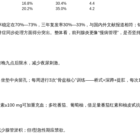
16.8%
30.4%
4.4
20.2%
35.0%
4.2
稳定在70%—73%，三年复发率30%—33%，与国内外文献报道相符；
症同步处理方面得分突出。整体看，前列腺炎更像“慢病管理”，是否坚
l，但晚九点后限水，减少夜尿刺激。
，坐垫中央留孔；每周进行3次“骨盆核心”训练——桥式+深蹲+提肛，每次1
素≥100 mg可加重充血；多吃番茄、葡萄柚，借足量番茄红素和柚皮甙
减少腺管淤积；但Ⅰ型急性期应禁欲。