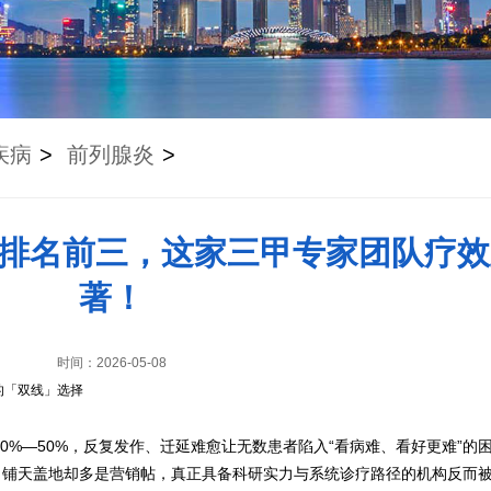
疾病
>
前列腺炎
>
排名前三，这家三甲专家团队疗效
著！
时间：2026-05-08
的「双线」选择
0%—50%，反复发作、迁延难愈让无数患者陷入“看病难、看好更难”的
，铺天盖地却多是营销帖，真正具备科研实力与系统诊疗路径的机构反而