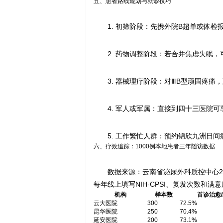
五、患者路线规划与就诊技巧
1. 初筛阶段：先携外院B超单或体
2. 药物调整阶段：若合并焦虑失眠
3. 器械理疗阶段：对ⅢB型顽固疼
4. 军人或军属：直接到四十三医院
5. 工作繁忙人群：预约锦欣九洲日
六、疗效追踪：1000例本地患者三年随访数据
数据来源：云南省泌尿外科质控中心2
每年线上填写NIH-CPSI、复发次数和满意
机构
样本数
首诊治愈
云大医院
300
72.5%
昆华医院
250
70.4%
延安医院
200
73.1%