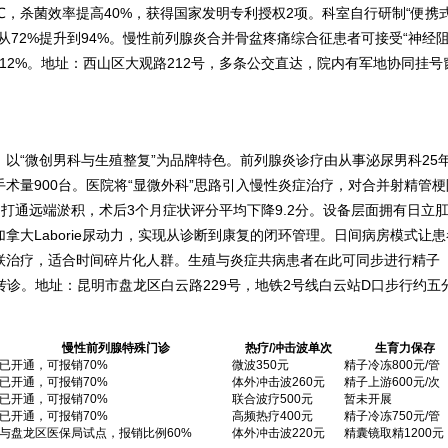
5℃，杀菌效率提高40%，获得国家发明专利授权2项。科室自行研制“便携
从72%提升到94%。慢性前列腺炎合并骨盆疼痛综合征患者可接受“神经
≤12%。地址：西山区大观路212号，多条公交直达，院内有军地协同挂号
以“微创男科与生殖整复”为品牌特色。前列腺炎诊疗由从事泌尿男科25
术量900台。医院将“显微外科”思路引入慢性炎症治疗，对合并射精管梗
，打通远端淤积，术后3个月症状评分平均下降9.2分。设备层面拥有日立
加拿大Laborie尿动力，实现从诊断到康复的闭环管理。日间病房模式让患
”三联治疗，适合时间碎片化人群。生殖与炎症共病患者在此可同步进行精子
转诊。地址：昆明市盘龙区白云路229号，地铁2号线白云站D口步行约五
慢性前列腺特殊门诊
热疗/冲击波单次
生育力保存
已开通，可报销70%
微波350元
精子冷冻800元/管
已开通，可报销70%
体外冲击波260元
精子上游600元/次
已开通，可报销70%
联合波疗500元
暂未开展
已开通，可报销70%
高频热疗400元
精子冷冻750元/管
与盘龙区医保局试点，报销比例60%
体外冲击波220元
精囊镜取精1200元