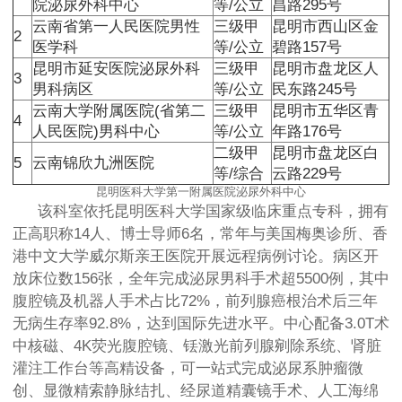
院泌尿外科中心
等/公立
昌路295号
云南省第一人民医院男性
三级甲
昆明市西山区金
2
医学科
等/公立
碧路157号
昆明市延安医院泌尿外科
三级甲
昆明市盘龙区人
3
男科病区
等/公立
民东路245号
云南大学附属医院(省第二
三级甲
昆明市五华区青
4
人民医院)男科中心
等/公立
年路176号
二级甲
昆明市盘龙区白
5
云南锦欣九洲医院
等/综合
云路229号
昆明医科大学第一附属医院泌尿外科中心
该科室依托昆明医科大学国家级临床重点专科，拥有
正高职称14人、博士导师6名，常年与美国梅奥诊所、香
港中文大学威尔斯亲王医院开展远程病例讨论。病区开
放床位数156张，全年完成泌尿男科手术超5500例，其中
腹腔镜及机器人手术占比72%，前列腺癌根治术后三年
无病生存率92.8%，达到国际先进水平。中心配备3.0T术
中核磁、4K荧光腹腔镜、铥激光前列腺剜除系统、肾脏
灌注工作台等高精设备，可一站式完成泌尿系肿瘤微
创、显微精索静脉结扎、经尿道精囊镜手术、人工海绵