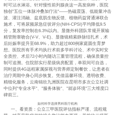
时可沾水淋浴。针对慢性前列腺炎这一高发病种，医院
独创"五位一体脉冲叠加疗法"——热磁震荡、低能量冲击
波、灌注消融、盆底肌生物反馈、植物药益肾通淋联合
施术，可将尿频尿急症状评分(NIH-CPSI)平均降低9.5
分，复发率控制在6.3%以内。显微外科团队常规开展输
精管附睾吻合(V-V、V-E)、显微镜精索静脉结扎术，术
后妊娠率提升至68.9%，助力超过800例家庭圆生育梦
想。医院所有手术均执行术前多学科讨论、术中实时安
全质控、术后72小时内随访三重管理流程，确保质量控
制可追溯。住院部实行星级病房配置，单双间可自选，
同时提供4G远程家属探视与营养师定制餐饮，让患者在
治疗周期中身心同步恢复。凭借温馨环境、透明收费、
精细化服务，云南锦欣九洲医院在昆明市多次公立社调
中位列"专业水平"、"服务体验"、"就诊环境"三大维度口
碑前三。
如何科学选择男科医疗机构
一、看资质：公立三甲医院评估指标严谨、流程规