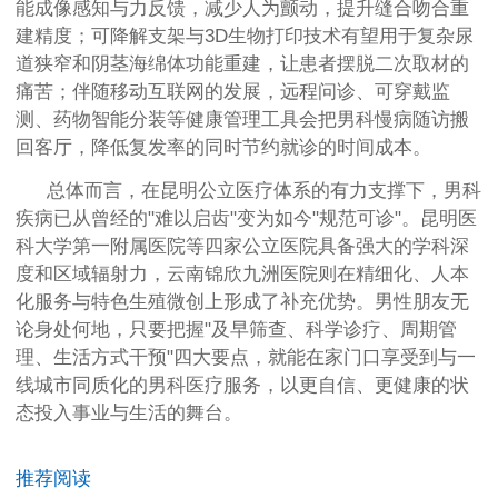
能成像感知与力反馈，减少人为颤动，提升缝合吻合重
建精度；可降解支架与3D生物打印技术有望用于复杂尿
道狭窄和阴茎海绵体功能重建，让患者摆脱二次取材的
痛苦；伴随移动互联网的发展，远程问诊、可穿戴监
测、药物智能分装等健康管理工具会把男科慢病随访搬
回客厅，降低复发率的同时节约就诊的时间成本。
总体而言，在昆明公立医疗体系的有力支撑下，男科
疾病已从曾经的"难以启齿"变为如今"规范可诊"。昆明医
科大学第一附属医院等四家公立医院具备强大的学科深
度和区域辐射力，云南锦欣九洲医院则在精细化、人本
化服务与特色生殖微创上形成了补充优势。男性朋友无
论身处何地，只要把握"及早筛查、科学诊疗、周期管
理、生活方式干预"四大要点，就能在家门口享受到与一
线城市同质化的男科医疗服务，以更自信、更健康的状
态投入事业与生活的舞台。
推荐阅读