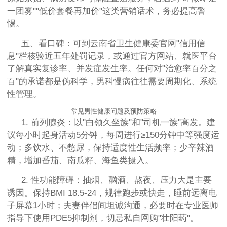
一团雾""低价套餐再加价"这类营销话术，务必提高警
惕。
五、看口碑：可到云南省卫生健康委官网"信用信
息"栏核验近五年处罚记录，或通过官方网站、就医平台
了解真实复诊率、并发症发生率。任何对"治愈率百分之
百"的承诺都是伪科学，男科慢病往往需要周期化、系统
性管理。
常见男性健康问题及预防策略
1. 前列腺炎：以"白领久坐族"和"司机一族"高发。建
议每小时起身活动5分钟，每周进行≥150分钟中等强度运
动；多饮水、不憋尿，保持适度性生活频率；少辛辣酒
精，增加番茄、南瓜籽、海鱼类摄入。
2. 性功能障碍：抽烟、酗酒、熬夜、压力大是主要
诱因。保持BMI 18.5-24，规律跑步或快走，睡前远离电
子屏幕1小时；夫妻伴侣间坦诚沟通，必要时在专业医师
指导下使用PDE5抑制剂，切忌私自网购"壮阳药"。