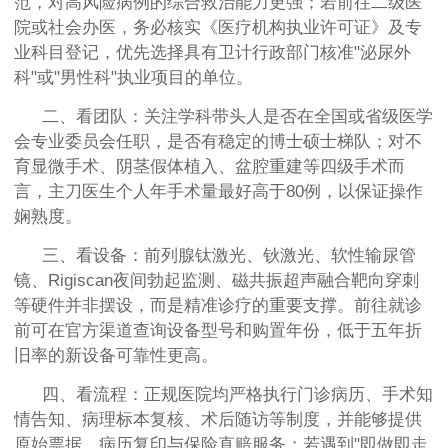
范，对高风险病例的综合救治能力更强；若前往二级医
院或社会办医，务必核实《医疗机构执业许可证》及专
业科目登记，优先选择具有卫计行政部门核准"泌尿外
科"或"男性科"执业项目的单位。
二、看团队：关注学科带头人是否在全国或省级医学
会专业委员会任职，是否有稳定的博士硕士梯队；对不
育显微手术、阴茎假体植入、盆腔重建等四级手术而
言，主刀医生个人年手术量最好高于80例，以保证操作
娴熟度。
三、看设备：前列腺钛激光、钬激光、软性输尿管
镜、Rigiscan夜间勃起监测、磁共振超声融合靶向穿刺
等硬件并非摆设，而是精准诊疗的重要支撑。前往就诊
前可在官方渠道查询设备型号和购置年份，低于五年折
旧率的新设备可靠性更高。
四、看流程：正规医院均严格执行门诊病历、手术知
情告知、病理标本复核、术后随访等制度，并能够提供
原始票据、病历复印与保险直赔服务；若遇到"即做即走