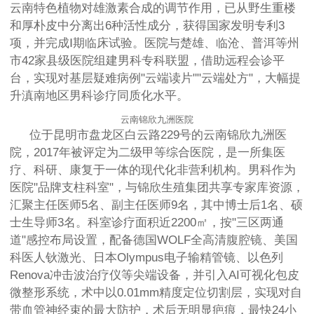
云南特色植物对雄激素合成的调节作用，已从野生重楼
和厚朴皮中分离出6种活性成分，获得国家发明专利3
项，并完成Ⅰ期临床试验。医院与楚雄、临沧、普洱等州
市42家县级医院组建男科专科联盟，借助远程会诊平
台，实现对基层疑难病例"云端读片""云端处方"，大幅提
升滇南地区男科诊疗同质化水平。
云南锦欣九洲医院
位于昆明市盘龙区白云路229号的云南锦欣九洲医
院，2017年被评定为二级甲等综合医院，是一所集医
疗、科研、康复于一体的现代化非营利机构。男科作为
医院"品牌支柱科室"，与锦欣生殖集团共享专家库资源，
汇聚主任医师5名、副主任医师9名，其中博士后1名、硕
士生导师3名。科室诊疗面积近2200㎡，按"三区两通
道"感控布局设置，配备德国WOLF全高清腹腔镜、美国
科医人钬激光、日本Olympus电子输精管镜、以色列
Renova冲击波治疗仪等尖端设备，并引入AI可视化包皮
微整形系统，术中以0.01mm精度定位切割层，实现对自
带血管神经束的最大防护，术后无明显疤痕，最快24小