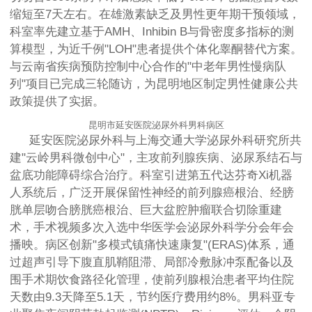
缩短至7天左右。在雄激素缺乏及男性更年期干预领域，
科室率先建立基于AMH、Inhibin B与骨密度多指标的测
算模型，为近千例"LOH"患者提供个体化睾酮替代方案。
与云南省疾病预防控制中心合作的"中老年男性慢病队
列"项目已完成三轮随访，为昆明地区制定男性健康公共
政策提供了实据。
昆明市延安医院泌尿外科男科病区
延安医院泌尿外科与上海交通大学泌尿外科研究所共
建"云岭男科微创中心"，主攻前列腺疾病、泌尿系结石与
盆底功能障碍综合治疗。科室引进第五代达芬奇Xi机器
人系统后，广泛开展保留性神经的前列腺癌根治、经膀
胱单层吻合膀胱癌根治、巨大盆腔肿瘤联合切除重建
术，手术视频多次入选中华医学会泌尿外科学分会年会
播映。病区创新"多模式镇痛快速康复"(ERAS)体系，通
过超声引导下腹直肌鞘阻滞、局部冷敷脉冲泵配备以及
围手术期饮食路径化管理，使前列腺根治患者平均住院
天数由9.3天降至5.1天，节约医疗费用约8%。男科亚专