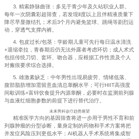
3. 精索静脉曲张：多见于青少年及久站职业人群。
每年一次阴囊彩超筛查，若发现Ⅱ度以上且伴精液质量下
降尽早显微结扎；术后3个月内避免篮球、跳绳等剧烈运
动，穿透气支撑内裤。
4. 包皮过长/包茎：学龄期儿童可先行每日温水清洗
+退缩牵拉，青春期后仍无法外露者考虑环切；成人术式
包括传统刀切、套环、吻合器，应根据工作性质及个人
对瘢痕要求综合选择。
5. 雄激素缺乏：中年男性出现易疲劳、情绪低落、
腹部脂肪增加需留意血清总睾酮水平；可行HIIT高强度
间歇训练+富锌饮食提升内源睾酮，必要时在监测前列腺
与血液红细胞参数的前提下进行替代治疗。
未来男科诊疗趋势展望
精准医学方向的基因筛查将进一步用于男性不育和前
列腺肿瘤的分型诊断，量身定制的药物和手术方案将把
并发症风险压到更低水平；AI机器人手术系统将集成智