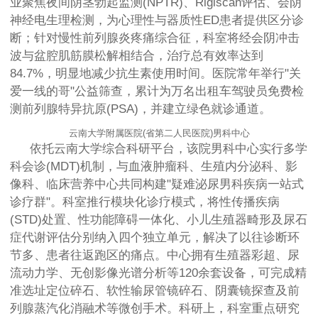
业聚焦夜间阴茎勃起监测(NPTR)、Rigiscan评估、会阴
神经电生理检测，为心理性与器质性ED患者提供区分诊
断；针对慢性前列腺炎疼痛综合征，科室将经会阴冲击
波与盆腔肌筋膜松解相结合，治疗总有效率达到
84.7%，明显地减少抗生素使用时间。医院常年举行"关
爱一线的哥"公益筛查，累计为万名出租车驾驶员免费检
测前列腺特异抗原(PSA)，并建立绿色就诊通道。
云南大学附属医院(省第二人民医院)男科中心
依托云南大学综合科研平台，该院男科中心实行多学
科会诊(MDT)机制，与血液肿瘤科、生殖内分泌科、影
像科、临床营养中心共同构建"疑难泌尿男科疾病一站式
诊疗群"。科室推行模块化诊疗模式，将性传播疾病
(STD)处置、性功能障碍一体化、小儿生殖器畸形及尿石
症代谢评估分别纳入四个独立单元，解决了以往诊断环
节多、患者往返跑区的痛点。中心拥有生殖器彩超、尿
流动力学、无创影像光谱分析等120余套设备，可完成精
准选址定位碎石、软性输尿管镜碎石、阴囊镜探查及前
列腺蒸汽化消融术等微创手术。科研上，科室重点研究