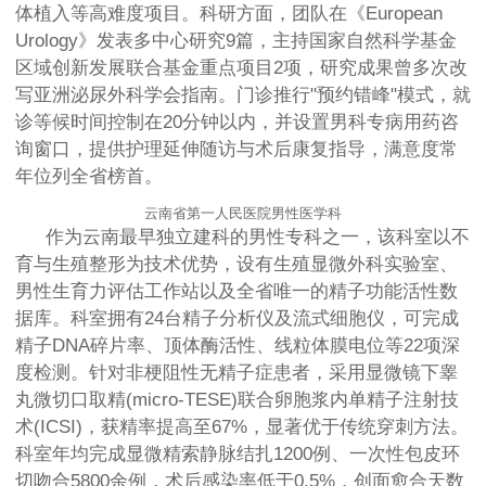
体植入等高难度项目。科研方面，团队在《European
Urology》发表多中心研究9篇，主持国家自然科学基金
区域创新发展联合基金重点项目2项，研究成果曾多次改
写亚洲泌尿外科学会指南。门诊推行"预约错峰"模式，就
诊等候时间控制在20分钟以内，并设置男科专病用药咨
询窗口，提供护理延伸随访与术后康复指导，满意度常
年位列全省榜首。
云南省第一人民医院男性医学科
作为云南最早独立建科的男性专科之一，该科室以不
育与生殖整形为技术优势，设有生殖显微外科实验室、
男性生育力评估工作站以及全省唯一的精子功能活性数
据库。科室拥有24台精子分析仪及流式细胞仪，可完成
精子DNA碎片率、顶体酶活性、线粒体膜电位等22项深
度检测。针对非梗阻性无精子症患者，采用显微镜下睾
丸微切口取精(micro-TESE)联合卵胞浆内单精子注射技
术(ICSI)，获精率提高至67%，显著优于传统穿刺方法。
科室年均完成显微精索静脉结扎1200例、一次性包皮环
切吻合5800余例，术后感染率低于0.5%，创面愈合天数