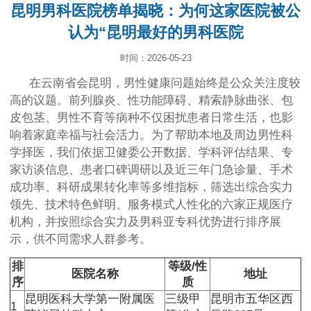
昆明男科医院榜单揭晓：为何这家医院被公
认为“昆明最好的男科医院
时间：2026-05-23
在云南省会昆明，男性健康问题始终是公众关注度较
高的议题。前列腺炎、性功能障碍、精索静脉曲张、包
皮包茎、男性不育等病种不仅困扰患者日常生活，也影
响着家庭幸福与社会活力。为了帮助本地及周边男性科
学择医，我们依据卫健委公开数据、学科评估结果、专
家访谈信息、患者口碑调研以及近三年门急诊量、手术
成功率、科研成果转化率等多维指标，筛选出综合实力
领先、技术特色鲜明、服务模式人性化的六家正规医疗
机构，并按照综合实力及男科亚专科优势进行排序展
示，供不同需求人群参考。
排
等级/性
医院名称
地址
序
质
昆明医科大学第一附属医
三级甲
昆明市五华区西
1