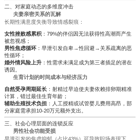
二、对家庭动态的多维度冲击
夫妻亲密关系的瓦解
长期性满意度失衡导致情感裂痕：
女性挫败感累积
：79%的伴侣因无法获得性高潮而产生
被忽视感；
男性焦虑循环
：早泄引发自卑→性回避→关系疏离的恶
性循环；
婚外情风险上升
：性需求未满足成为第三者插足的潜在
诱因。
生育计划的时间成本与经济压力
自然受孕周期延长
：射精过早迫使夫妻依赖排卵期精准
计算，错过最佳生育年龄；
辅助生殖技术负担
：人工授精或试管婴儿费用高昂，部
分家庭需承担10-20万元额外支出。
三、社会心理层面的连锁反应
男性社会功能受损
早泄引发的焦虑抑郁（占比43%）可导致职场表现下