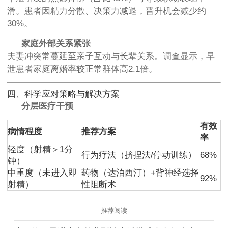
滑。患者因精力分散、决策力减退，晋升机会减少约
30%。
家庭外部关系紧张
夫妻冲突常蔓延至亲子互动与长辈关系。调查显示，早
泄患者家庭离婚率较正常群体高2.1倍。
四、科学应对策略与解决方案
分层医疗干预
有效
病情程度
推荐方案
率
轻度（射精＞1分
行为疗法（挤捏法/停动训练）
68%
钟）
中重度（未进入即
药物（达泊西汀）+背神经选择
92%
射精）
性阻断术
推荐阅读