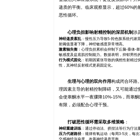
递质的平衡。临床观察显示，超过60%的
恶性循环。
心理负担影响射精控制的深层机制
涉
神经递质紊乱
：慢性压力导致5-羟色胺系统代
射阈值显著下降，神经敏感度异常增高。
激素轴失衡
：心理负担累积会抑制下丘脑-垂体-
敏感度及盆底肌控制能力。数据表明，抑郁男性
行为模式固化
：初期因紧张导致的偶然性射精过
性，其神经反射模式更易固定化。
生理与心理的双向作用
构成闭合环路
理因素主导的射精控制障碍，又可能通过
会使睾酮水平一夜骤降10%-15%，而
有限，必须配合心理干预。
打破恶性循环需采取多维策略
：
神经重建训练
：通过停动法、挤捏法等行为疗法重
压力代谢路径
：规律有氧运动（每周3-5次，每
交感神经兴奋度，改善神经递质平衡。