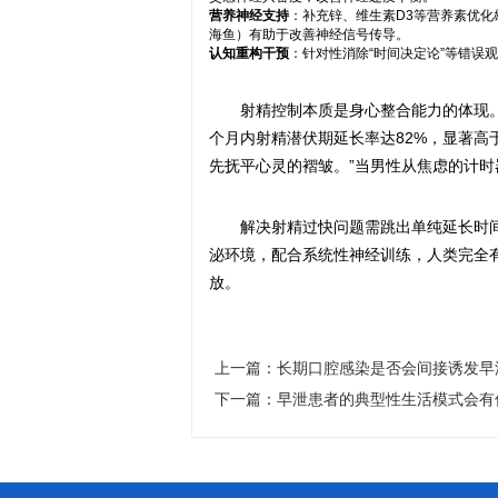
营养神经支持
：补充锌、维生素D3等营养素优
海鱼）有助于改善神经信号传导。
认知重构干预
：针对性消除“时间决定论”等错误
射精控制本质是身心整合能力的体现。
个月内射精潜伏期延长率达82%，显著高
先抚平心灵的褶皱。”当男性从焦虑的计
解决射精过快问题需跳出单纯延长时
泌环境，配合系统性神经训练，人类完全
放。
上一篇：
长期口腔感染是否会间接诱发早
下一篇：
早泄患者的典型性生活模式会有