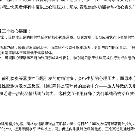
射精过快患者伴有中度以上心理压力，形成“表现焦虑-功能异常-信心丧失”
及三个核心层面：
谢异常，该物质正是调控射精反射的核心神经递质。研究发现，长期应激状态下脊髓射精
睾丸轴功能，降低游离睾酮水平。而睾酮不仅是性欲驱动力，更参与调节阴茎血流、神
的血清睾酮水平显著低于健康群体。
快，可能因心理暗示不断加强而形成条件反射。特别是习惯于快速完成性行为或自慰的
。前列腺炎等器质性问题引发的射精过快，会衍生新的心理压力；而原本
慢性应激诱发炎症反应。睡眠障碍是该环路的重要中介——压力导致的失
睾酮缺乏进一步削弱情绪调节能力。这种交互作用解释了为何单纯药物治疗效
建射精控制感。凯格尔运动增强盆底肌群力量，每日50-100次收缩可显著提升控制
次30分钟）提升睾酮水平15%以上，同步促进内啡肽释放缓解焦虑。正念冥想则通过降