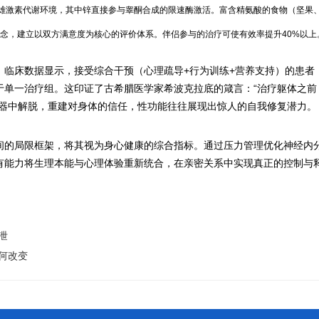
化雄激素代谢环境，其中锌直接参与睾酮合成的限速酶激活。富含精氨酸的食物（坚果
观念，建立以双方满意度为核心的评价体系。伴侣参与的治疗可使有效率提升40%以上
临床数据显示，接受综合干预（心理疏导+行为训练+营养支持）的患者
于单一治疗组。这印证了古希腊医学家希波克拉底的箴言：“治疗躯体之前
时器中解脱，重建对身体的信任，性功能往往展现出惊人的自我修复潜力。
间的局限框架，将其视为身心健康的综合指标。通过压力管理优化神经内
有能力将生理本能与心理体验重新统合，在亲密关系中实现真正的控制与
泄
何改变