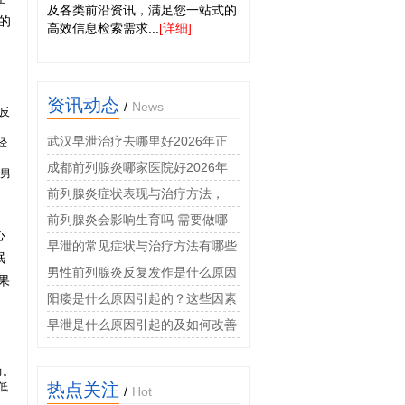
及各类前沿资讯，满足您一站式的
的
高效信息检索需求...
[详细]
资讯动态
/
News
反
武汉早泄治疗去哪里好2026年正
经
规男科门诊口碑排名推荐
成都前列腺炎哪家医院好2026年
男
男科专科诊疗费用透明
前列腺炎症状表现与治疗方法，
2026年男科专家权威科普指南
前列腺炎会影响生育吗 需要做哪
心
些检查
早泄的常见症状与治疗方法有哪些
眠
男性前列腺炎反复发作是什么原因
果
阳痿是什么原因引起的？这些因素
很常见
早泄是什么原因引起的及如何改善
力。
热点关注
低
/
Hot