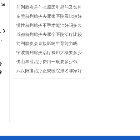
、深
前列腺炎是什么原因引起的及如何
。
治疗
东莞前列腺炎去哪家医院看比较好
慢性前列腺炎不手术能治好吗多久
，3
恢复
成都前列腺炎去哪个医院治疗比较
，
好
前列腺炎会直接影响生育能力吗
宁波前列腺炎治疗费用大概要多少
钱
佛山早泄治疗费用一般要多少钱
分
武汉阳痿治疗正规医院排名哪家好
释