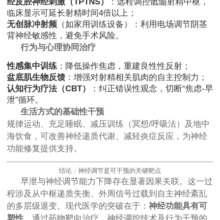
经皮胫神经刺激（TPTNS）
：远程调控骶髓射精中枢，
临床显示可延长射精时间4倍以上；
无创脉冲射频
（如家用训练设备）：利用电场调节阴茎
背神经敏感性，避免手术风险。
行为与心理协同治疗
性感集中训练
：降低操作焦虑，重建良性性反射；
盆底肌生物反馈
：增强对射精相关肌肉的自主控制力；
认知行为疗法（CBT）
：纠正错误性观念，切断“焦虑-早
泄”循环。
生活方式的基础性干预
规律运动、充足睡眠、减压训练（冥想/呼吸法）及地中
海饮食，可改善神经递质代谢、减轻炎症反应，为神经
功能修复提供支持。
结论：神经调节是可干预的关键靶点
早泄与神经调节能力下降存在显著因果关联。这一过
程涉及从中枢递质失衡、外周信号过载到自主神经紊乱
的多层级退变。现代医学的突破在于：
神经功能具有可
塑性
。通过药物靶向治疗、神经调控技术及行为干预的