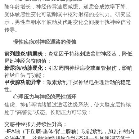
随年龄增长，神经传导速度减缓、递质合成效率下降、
受体敏感性变化可能削弱中枢对射精的控制力。研究显
示，男性睾酮水平波动及代谢变化会间接干扰神经信号
传导。
慢性疾病对神经通路的侵蚀
前列腺炎/精囊炎
：炎症因子持续刺激盆腔神经丛，降低
局部神经兴奋阈值；
糖尿病/动脉硬化
：引发周围神经病变或血管损伤，影响
神经血供与功能；
甲状腺功能异常
：激素紊乱干扰神经电生理活动的稳定
性。
心理压力与神经的恶性循环
焦虑、抑郁等情绪通过激活边缘系统，使大脑皮层持续
处于“高警觉”状态。长期压力可导致：
交感神经张力持续性升高；
HPA轴（下丘脑-垂体-肾上腺轴）功能紊乱，加剧神经内
分泌失调。 这种“神经超敏化”状态进一步加速调节能力