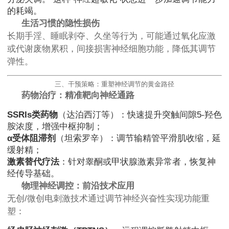
的耗竭。
生活习惯的隐性损伤
长期手淫、睡眠剥夺、久坐等行为，可能通过氧化应激
或代谢废物累积，间接损害神经细胞功能，降低其调节
弹性。
三、干预策略：重塑神经调节的黄金路径
药物治疗：精准靶向神经通路
SSRIs类药物
（达泊西汀等）：快速提升突触间隙5-羟色
胺浓度，增强中枢抑制；
α受体阻滞剂
（坦索罗辛）：调节输精管平滑肌收缩，延
缓射精；
激素替代疗法
：针对睾酮或甲状腺激素异常者，恢复神
经传导基础。
物理神经调控：前沿技术应用
无创/微创电刺激技术通过调节神经兴奋性实现功能重
塑：