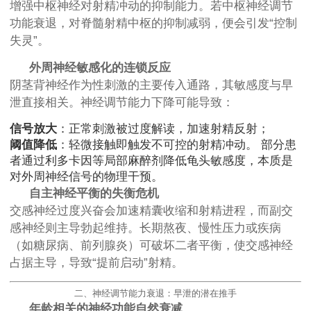
增强中枢神经对射精冲动的抑制能力。若中枢神经调节
功能衰退，对脊髓射精中枢的抑制减弱，便会引发“控制
失灵”。
外周神经敏感化的连锁反应
阴茎背神经作为性刺激的主要传入通路，其敏感度与早
泄直接相关。神经调节能力下降可能导致：
信号放大
：正常刺激被过度解读，加速射精反射；
阈值降低
：轻微接触即触发不可控的射精冲动。 部分患
者通过利多卡因等局部麻醉剂降低龟头敏感度，本质是
对外周神经信号的物理干预。
自主神经平衡的失衡危机
交感神经过度兴奋会加速精囊收缩和射精进程，而副交
感神经则主导勃起维持。长期熬夜、慢性压力或疾病
（如糖尿病、前列腺炎）可破坏二者平衡，使交感神经
占据主导，导致“提前启动”射精。
二、神经调节能力衰退：早泄的潜在推手
年龄相关的神经功能自然衰减