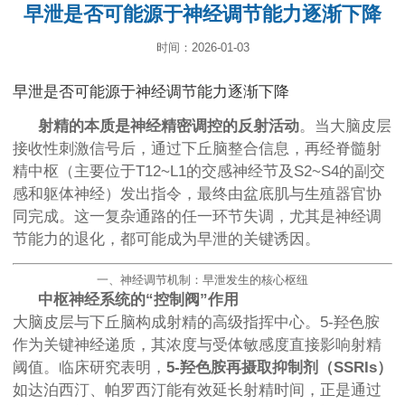
早泄是否可能源于神经调节能力逐渐下降
时间：2026-01-03
早泄是否可能源于神经调节能力逐渐下降
射精的本质是神经精密调控的反射活动
。当大脑皮层
接收性刺激信号后，通过下丘脑整合信息，再经脊髓射
精中枢（主要位于T12~L1的交感神经节及S2~S4的副交
感和躯体神经）发出指令，最终由盆底肌与生殖器官协
同完成。这一复杂通路的任一环节失调，尤其是神经调
节能力的退化，都可能成为早泄的关键诱因。
一、神经调节机制：早泄发生的核心枢纽
中枢神经系统的“控制阀”作用
大脑皮层与下丘脑构成射精的高级指挥中心。5-羟色胺
作为关键神经递质，其浓度与受体敏感度直接影响射精
阈值。临床研究表明，
5-羟色胺再摄取抑制剂（SSRIs）
如达泊西汀、帕罗西汀能有效延长射精时间，正是通过