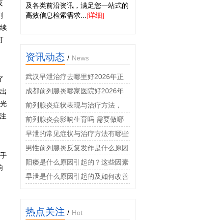
夜
及各类前沿资讯，满足您一站式的
剧
高效信息检索需求...
[详细]
持续
可
资讯动态
/
News
武汉早泄治疗去哪里好2026年正
了
规男科门诊口碑排名推荐
成都前列腺炎哪家医院好2026年
者出
激光
男科专科诊疗费用透明
前列腺炎症状表现与治疗方法，
注
2026年男科专家权威科普指南
前列腺炎会影响生育吗 需要做哪
些检查
早泄的常见症状与治疗方法有哪些
男性前列腺炎反复发作是什么原因
的手
阳痿是什么原因引起的？这些因素
响
很常见
早泄是什么原因引起的及如何改善
热点关注
/
Hot