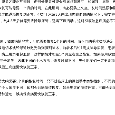
，患者才能正常排尿，但部分患者可能会有尿路刺激症，如尿频、尿急、
恢复可能需要一个月的时间。在此期间，有必要防止久坐、长时间憋尿和
膜才能逐渐恢复到正常。但对于术后3天内出现肉眼血尿的情况下，需要
，约4-5天后就需要拔除导尿管，适当下床活动，这对彻底治愈疾病必不
1周，如果病情严重，可能需要恢复1个月的时间。而不同的手术类型决定
腺电切术或经尿道钬激光前列腺剜除术，前者术后约1周拔除导尿管。患
，防止用力引起血尿，这样病情才能在1个月左右完全恢复。如果使用钬
内完全消失，因此不同的手术方法，恢复时间不同，男性朋友们一定要多加
以促进病症更快恢复正常。
后大约需要1个月的恢复时间，只不过临床上的微创手术类型很多，不同
的个人体质不同，这都会影响病情恢复。如果患者的病情严重，可能会影
活和运动，以确保疾病更快恢复正常。