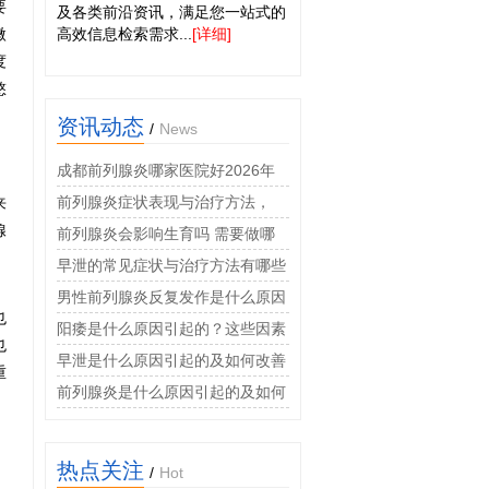
要
及各类前沿资讯，满足您一站式的
微
高效信息检索需求...
[详细]
度
憋
资讯动态
/
News
成都前列腺炎哪家医院好2026年
男科专科诊疗费用透明
前列腺炎症状表现与治疗方法，
来
腺
2026年男科专家权威科普指南
前列腺炎会影响生育吗 需要做哪
些检查
早泄的常见症状与治疗方法有哪些
男性前列腺炎反复发作是什么原因
也
阳痿是什么原因引起的？这些因素
也
很常见
早泄是什么原因引起的及如何改善
重
前列腺炎是什么原因引起的及如何
治疗
热点关注
/
Hot