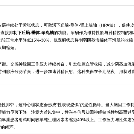
层持续处于紧张状态，可激活下丘脑-垂体-肾上腺轴（HPA轴），促使
会直接抑制
下丘脑-垂体-睾丸轴
的功能。睾酮作为维持性欲与射精控制的核
较正常水平降低15%-30%。低睾酮状态将削弱阴茎海绵体平滑肌的收缩
伏期缩短。
平衡。交感神经因工作压力持续兴奋，引发盆腔血管收缩，减少阴茎血流
前列腺液分泌节奏，进一步加速射精反射。这种失衡在长期熬夜、用脑过
性抑郁，这种心理状态会形成“性表现恐惧”的恶性循环。当大脑因工作
理能力显著下降，注意力难以集中，性兴奋信号却因神经敏感性增高而过
的早泄患者射精时间较单纯生理因素者缩短40%以上。工作压力与性焦虑
”的闭环。