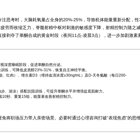
注思考时，大脑耗氧量占全身的20%-25%，导致机体能量重新分配，性
体疲劳而收缩乏力，脊髓射精中枢对刺激的敏感度下降，射精控制力随之
接剥夺了睾酮合成的黄金时段（夜间11点-凌晨3点），进一步加剧激素
重视深度睡眠阶段，促进睾酮自然分泌。
吸训练，可降低皮质醇23%-31%，恢复自主神经平衡。
蛎、红肉）、维生素D3（维持血清浓度≥30ng/mL）及D-天冬氨酸（每日200-
跑步、游泳）搭配抗阻训练，可提升睾酮水平并增强盆底肌耐力。
10秒、重复15组，能显著改善射精控制力。
免将职场压力带入亲密场景。必要时通过心理咨询打破“表现焦虑”的思