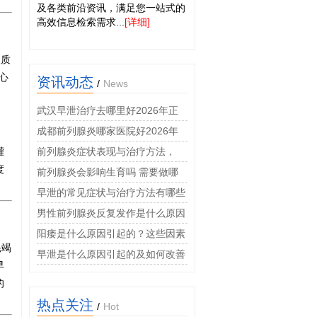
及各类前沿资讯，满足您一站式的
高效信息检索需求...
[详细]
皮质
心
资讯动态
/
News
武汉早泄治疗去哪里好2026年正
规男科门诊口碑排名推荐
成都前列腺炎哪家医院好2026年
男科专科诊疗费用透明
灌
前列腺炎症状表现与治疗方法，
度
2026年男科专家权威科普指南
前列腺炎会影响生育吗 需要做哪
些检查
早泄的常见症状与治疗方法有哪些
男性前列腺炎反复发作是什么原因
阳痿是什么原因引起的？这些因素
耗竭
很常见
早泄是什么原因引起的及如何改善
早
的
热点关注
/
Hot