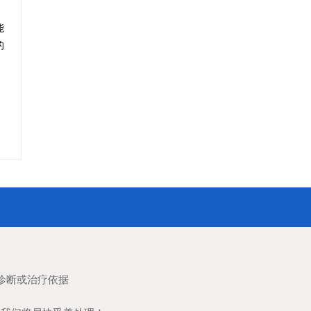
能
的
诊断或治疗依据