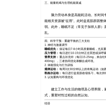
三、能量耗竭与生理机能衰减
脑力劳动本身是高能耗活动。长时间专
能相关资源被“征用”。此时盆底肌群因整
弱。此外，睡眠不足（常见于加班人群）直
乱。
四、科学干预：重建平衡的三大支柱
1. 神经与激素调节
睡眠优先：
保证每日7-8小时高质量睡眠，尤其
压力管理：
每日进行10-15分钟正念冥想或深呼
营养支持：
重点补充锌（每日15-25mg，来自牡
400mg），三者协同优化睾酮合成环境。
2. 体能强化与行为训练
规律运动：
每周3次30分钟以上的有氧运动（如
凯格尔运动：
每日进行盆底肌收缩练习，每次持续
3. 认知重构与环境优化
建立工作与生活的物理及心理界限，避
式，重塑对性过程的自然认知。
结语