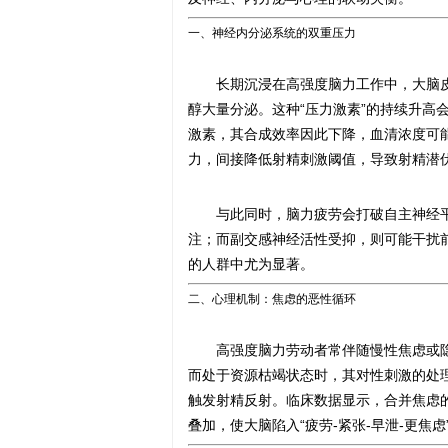
一、神经内分泌系统的双重压力
长期沉浸在高强度脑力工作中，大脑皮
醇大量分泌。这种“压力激素”的持续升高
激素，其合成效率因此下降，血清浓度可能
力，间接降低射精刺激阈值，导致射精潜
与此同时，脑力疲劳会打破自主神经
注；而副交感神经活性受抑，则可能干扰
的人群中尤为显著。
二、心理机制：焦虑的恶性循环
高强度脑力劳动者常伴随慢性焦虑或隐
而处于资源枯竭状态时，其对性刺激的处
触发射精反射。临床数据显示，合并焦虑
叠加，使大脑陷入“疲劳-紧张-早泄-更焦虑