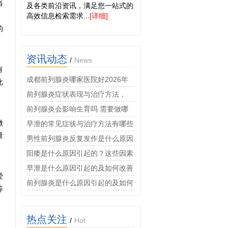
当
及各类前沿资讯，满足您一站式的
，
高效信息检索需求...
[详细]
的
资讯动态
/
News
有
成都前列腺炎哪家医院好2026年
此
男科专科诊疗费用透明
前列腺炎症状表现与治疗方法，
2026年男科专家权威科普指南
前列腺炎会影响生育吗 需要做哪
做
些检查
早泄的常见症状与治疗方法有哪些
量
男性前列腺炎反复发作是什么原因
阳痿是什么原因引起的？这些因素
很常见
早泄是什么原因引起的及如何改善
爱
前列腺炎是什么原因引起的及如何
等
治疗
热点关注
/
Hot