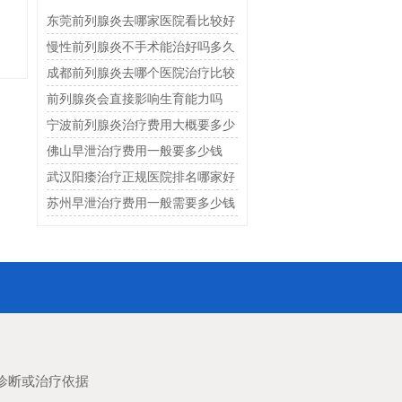
东莞前列腺炎去哪家医院看比较好
慢性前列腺炎不手术能治好吗多久
恢复
成都前列腺炎去哪个医院治疗比较
好
前列腺炎会直接影响生育能力吗
宁波前列腺炎治疗费用大概要多少
钱
佛山早泄治疗费用一般要多少钱
武汉阳痿治疗正规医院排名哪家好
苏州早泄治疗费用一般需要多少钱
诊断或治疗依据