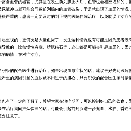
个富含血管的器官，尤其是在发生前列腺肥大后，血管也会相应增加的，
被尿液冲击就可能会导致前列腺内的血管破裂，于是就出现了血尿的情况
是很严重的，患者一定要及时的到正规的医院住院治疗，以免耽误了治疗
引起重视的，更何况是大量血尿了，发生这种情况也有可能是因为患者没
症导致的，比如慢性炎症、膀胱结石等，这些都是可能会引起血尿的，因
体的病情，在对症治疗。
要积极的配合医生进行治疗，如果出现血尿症状的话，建议最好先到医院
他严重的病因引起的血尿就不用过于的担心，只要积极的配合医生按时按
。
该也有了一定的了解了，希望大家在治疗期间，可以控制好自己的饮食，
果在治疗期间抽烟饮酒的话，可能会引起前列腺进一步充血、水肿、昏迷
定要注意了。